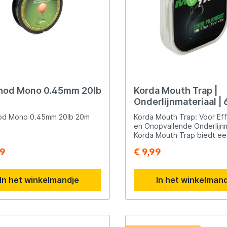
hod Mono 0.45mm 20lb
Korda Mouth Trap |
Onderlijnmateriaal | 
od Mono 0.45mm 20lb 20m
Korda Mouth Trap: Voor Ef
en Onopvallende Onderlij
Korda Mouth Trap biedt een
onderlijnmateriaal dat ideaa
99
€ 9,99
het snel en eenvoudig cre
gebogen Stiff Rigs. Hier zi
belangrijke kenmerken en t
In het winkelmandje
In het winkelman
het gebruik van Korda Mou
Stijfheid en Betrouwbaarhe
Mouth Trap staat bekend om z
stijfheid, wat het perfect 
voor het vervaardigen van
verschillende onderlijnmon