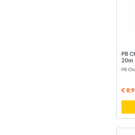
PB C
20m
PB Ch
€ 8,