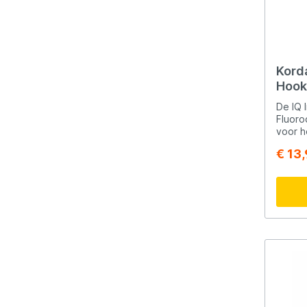
Korda
Hookl
20LB 
De IQ I
Fluoro
voor h
zogena
€ 13
medium
schuur