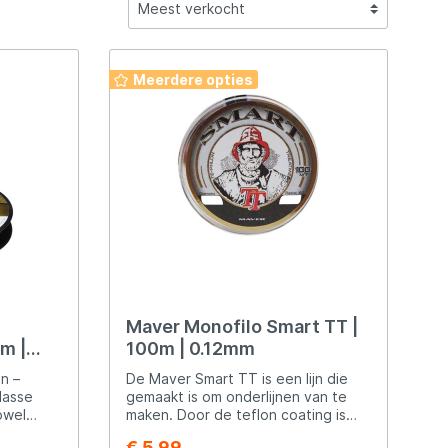
ewaren
soires
Opbergen & Transport
Sets
Tassen & Foudralen
Sets
Tassen & Foudralen
Penhengels & Stalkerhengels
Tenten & Paraplu's
DAM
Hengels
rhengels
tkarren
Stretchers & Slaapzakken
Vishengels
Vismolens
Strandhengels
Festival
Eurocatch
Meerdere opties
t
Vislood & Voerkorven
Vislijnen
Onderlijnen & Toebehoren
Vislijnen
Winkle pickers
FISH-XPRO
Fox Rage Predator
Guru
Maver Monofilo Smart TT |
JVS
m |
100m | 0.12mm
n –
De Maver Smart TT is een lijn die
Legendfossil
lasse
gemaakt is om onderlijnen van te
owel
maken. Door de teflon coating is
 Dan is
deze iets harder en zeer bestendig
€ 5,99