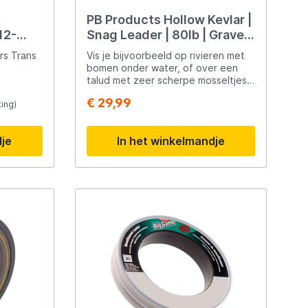
Slijtvast materiaal Voordelen Sterke
anti-tangle eigenschappen
PB Products Hollow Kevlar |
Natuurlijke aasbeweging
12-
Snag Leader | 80lb | Gravel |
Betrouwbare rigpresentatie Zeer
50m
slijtvast Ideaal voor moderne
rs Trans
Vis je bijvoorbeeld op rivieren met
karperrigs Geschikt voor Slip-D rigs
bomen onder water, of over een
Combi-rigs Loop-secties
talud met zeer scherpe mosseltjes,
Karpervissen Moderne rigsystemen
dan is Hollow Kevlar van PB
€ 29,99
ing)
Products mogelijk iets voor jou.
Ideaal voor extreme
omstandigheden, hol van binnen en
dje
In het winkelmandje
extreem schuurbestendig.