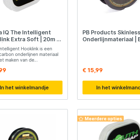
 IQ The Intelligent
PB Products Skinles
ink Extra Soft | 20m |
Onderlijnmateriaal | B
| 9 kg
25lb
ntelligent Hooklink is een
carbon onderlijnen materiaal
et maken van de
amde stiff rigs. Het is een
,99
€ 15,99
 stijf, sterk en
bestendig onderlijnmateriaal.
In het winkelmandje
In het winkelman
Meerdere opties