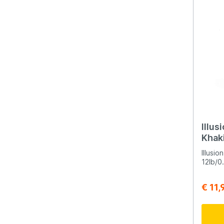
Illus
Khak
Illusio
12lb/
€ 11,