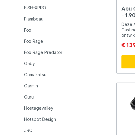
pretti
FISH-XPRO
tijden
Abu G
combo 
- 1.9
visses
Flambeau
comfort. Of je nu 
Deze A
spinne
Castin
Fox
deze c
ontwik
je nod
snoekb
Fox Rage
€ 13
dag aan he
ontwo
kenmerken Allround
profes
Fox Rage Predator
voor k
allerg
lichte
belage
Gaby
actie 
eigen
met so
kracht
Gamakatsu
Betrou
super 
werpe
gevoel
Garmin
EVA h
beetre
design
Spike 
Guru
keuze 
snoekb
Hostagevalley
wordt 
reel.
Hotspot Design
JRC