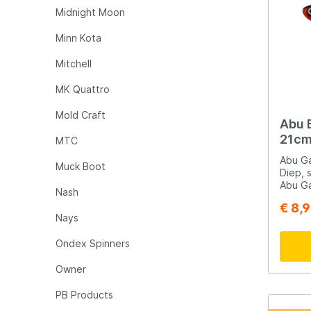
constru
Midnight Moon
viserv
ook de
Minn Kota
vermin
gewich
Mitchell
en duu
zware 
MK Quattro
zoals 
snoekbaars. 2
Mold Craft
Prestaties Dank
Abu 
kogell
21cm 
MTC
intern
Spike 
Abu Ga
Muck Boot
presta
Diep, s
soepel
Abu Ga
Nash
vissess
ontwor
€ 8,
droom,
zoek i
Nays
kunt w
stekke
moeite
21 cm 
Ondex Spinners
Ideaal 
kracht
nu met
een ve
Owner
zware 
zelfs 
een h
voor h
PB Products
Garcia
struct
ontwor
offs. Dankzij het slanke profiel en