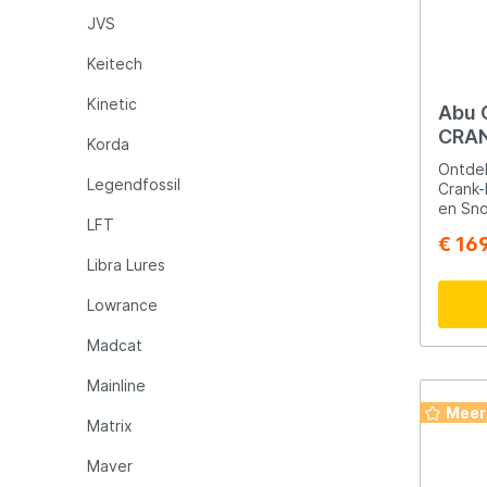
JVS
Keitech
Kinetic
Abu 
CRA
Korda
Ontdek
Legendfossil
Crank-
en Snoekbaar
LFT
websit
€ 16
een re
Libra Lures
voor h
snoekb
Lowrance
Spike 
keuze.
Madcat
meeste
biedt 
voor z
Mainline
vissers. Waarom de ABU G
Meer
Spike 
Matrix
Reel Is 1. Lichtgewicht en Sterk
ABU Ga
Maver
ontwor