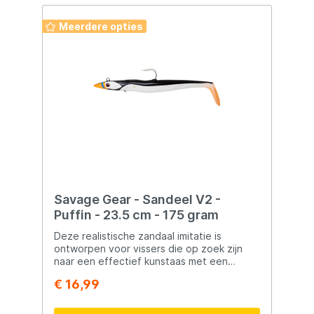
Meerdere opties
Savage Gear - Sandeel V2 -
Puffin - 23.5 cm - 175 gram
Deze realistische zandaal imitatie is
ontworpen voor vissers die op zoek zijn
naar een effectief kunstaas met een
overtuigende actie. Of je nu werpt vanaf
€ 16,99
de kust, een boot gebruikt, of vist in
verschillende wateromstandigheden, dit
kunstaas biedt de veelzijdigheid en