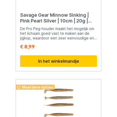
Savage Gear Minnow Sinking |
Pink Pearl Silver | 10cm | 20g |
2+1 | Shad
De Pro Peg-houder maakt het mogelijk om
het lichaam goed vast te maken aan de
jigkop, waardoor een zeer eenvoudige en
veilige grip ontstaat. De zachte PVC-body
€ 8,99
is voorgemonteerd met een glazen
rammelaar om het kunstaas een extra
verleidelijk geluid te geven.
In het winkelmandje
Superrealistische details Levendige actie
Opstaande jigkop Haak van gesmeed
koolstofstaal Vertinde afwerking
Verwijderbare glazen rammelaar Pro Peg-
houder voor effectieve grip Inclusief
reservestaart Tandenstokers meegeleverd
Meerdere opties
voor Pro Peg-montage