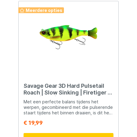
Meerdere opties
Savage Gear 3D Hard Pulsetail
Roach | Slow Sinking | Firetiger |
18cm | 90g | Swimbait
Met een perfecte balans tijdens het
werpen, gecombineerd met die pulserende
staart tijdens het binnen draaien, is dit het
perfecte kunstaas voor middelgrote tot
€ 19,99
grote roofvis! Uniek hard kunstaas 3D-scan
van een echte voorn Realistische actie
Zowel snel als langzaam in te halen Slow