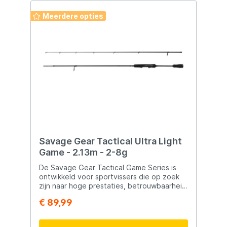
Meerdere opties
Savage Gear Tactical Ultra Light
Game - 2.13m - 2-8g
De Savage Gear Tactical Game Series is
ontwikkeld voor sportvissers die op zoek
zijn naar hoge prestaties, betrouwbaarheid
en controle tijdens het vissen met
€ 89,99
kunstaas. Deze hengelserie combineert
moderne materialen met een doordacht
ontwerp, waardoor hij geschikt is voor