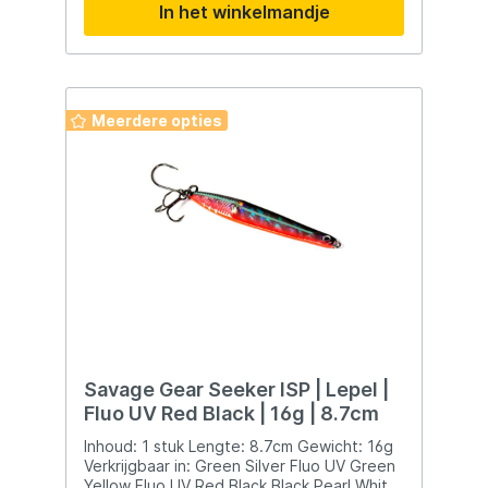
In het winkelmandje
beter een felle kleur kunstaas kunt
gebruiken. Vissen blijft een kwestie van
anticiperen op wisselende omstandigheden
en dat is juist wat het zo’n mooie sport
maakt.
Meerdere opties
Savage Gear Seeker ISP | Lepel |
Fluo UV Red Black | 16g | 8.7cm
Inhoud: 1 stuk Lengte: 8.7cm Gewicht: 16g
Verkrijgbaar in: Green Silver Fluo UV Green
Yellow Fluo UV Red Black Black Pearl White