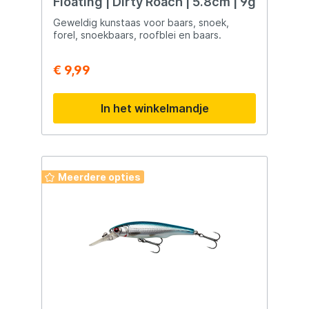
Floating | Dirty Roach | 5.8cm | 9g
Geweldig kunstaas voor baars, snoek,
forel, snoekbaars, roofblei en baars.
€ 9,99
In het winkelmandje
Meerdere opties