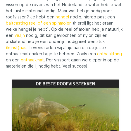
vissen op de rovers van het Nederlandse water heb je wel
het juiste materiaal nodig. Maar wat heb je nodig voor
roofvissen? Je hebt een
hengel
nodig, hierop past een
baitcasting reel of een spinmolen
(hierbij ligt het eraan
welke hengel je hebt). Op de reel of molen heb je natuurlijk
een
vislijn
nodig, dit kan gevlochten of nylon zijn en
afsluitend heb je een onderlijn nodig met een stuk
(kunst)aas
. Tevens raden wij altijd aan om de juiste
onthaakmaterialen bij je te hebben. Zoals een
onthaaktang
en een
onthaakmat
. Per vissoort gaan we dieper in op de
materialen die jij nodig hebt. Veel succes!