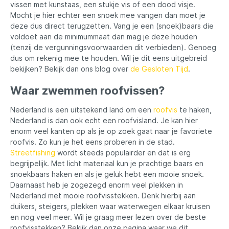
vissen met kunstaas, een stukje vis of een dood visje.
Mocht je hier echter een snoek mee vangen dan moet je
deze dus direct terugzetten. Vang je een (snoek)baars die
voldoet aan de minimummaat dan mag je deze houden
(tenzij de vergunningsvoorwaarden dit verbieden). Genoeg
dus om rekenig mee te houden. Wil je dit eens uitgebreid
bekijken? Bekijk dan ons blog over
de Gesloten Tijd
.
Waar zwemmen roofvissen?
Nederland is een uitstekend land om een
roofvis
te haken,
Nederland is dan ook echt een roofvisland. Je kan hier
enorm veel kanten op als je op zoek gaat naar je favoriete
roofvis. Zo kun je het eens proberen in de stad.
Streetfishing
wordt steeds populairder en dat is erg
begrijpelijk. Met licht materiaal kun je prachtige baars en
snoekbaars haken en als je geluk hebt een mooie snoek.
Daarnaast heb je zogezegd enorm veel plekken in
Nederland met mooie roofvisstekken. Denk hierbij aan
duikers, steigers, plekken waar waterwegen elkaar kruisen
en nog veel meer. Wil je graag meer lezen over de beste
roofvisstekken? Bekijk dan onze pagina waar we dit