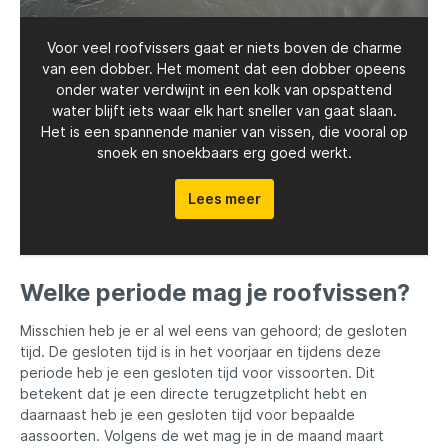
Voor veel roofvissers gaat er niets boven de charme
van een dobber. Het moment dat een dobber opeens
onder water verdwijnt in een kolk van opspattend
water blijft iets waar elk hart sneller van gaat slaan.
Het is een spannende manier van vissen, die vooral op
snoek en snoekbaars erg goed werkt.
Lees meer
Welke periode mag je roofvissen?
Misschien heb je er al wel eens van gehoord; de gesloten
tijd. De gesloten tijd is in het voorjaar en tijdens deze
periode heb je een gesloten tijd voor vissoorten. Dit
betekent dat je een directe terugzetplicht hebt en
daarnaast heb je een gesloten tijd voor bepaalde
aassoorten. Volgens de wet mag je in de maand maart